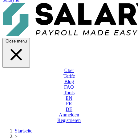
Close menu
Über
Tarife
Blog
FAQ
Tools
EN
FR
DE
Anmelden
Registrieren
Startseite
>