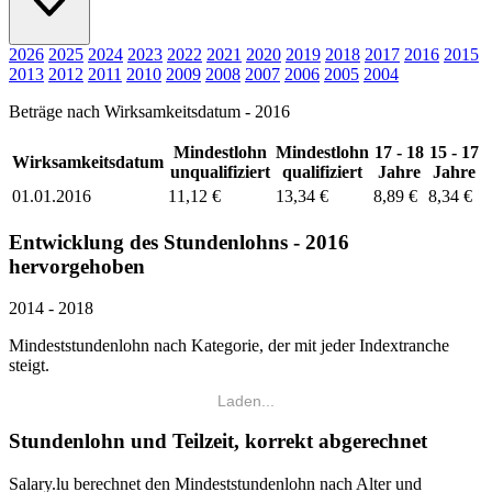
2026
2025
2024
2023
2022
2021
2020
2019
2018
2017
2016
2015
2013
2012
2011
2010
2009
2008
2007
2006
2005
2004
Beträge nach Wirksamkeitsdatum - 2016
Mindestlohn
Mindestlohn
17 - 18
15 - 17
Wirksamkeitsdatum
unqualifiziert
qualifiziert
Jahre
Jahre
01.01.2016
11,12 €
13,34 €
8,89 €
8,34 €
Entwicklung des Stundenlohns - 2016
hervorgehoben
2014 - 2018
Mindeststundenlohn nach Kategorie, der mit jeder Indextranche
steigt.
Laden...
Stundenlohn und Teilzeit, korrekt abgerechnet
Salary.lu berechnet den Mindeststundenlohn nach Alter und