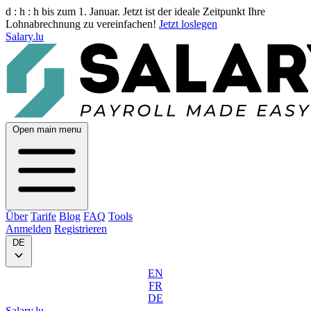
d :
h :
h
bis zum 1. Januar. Jetzt ist der ideale Zeitpunkt Ihre
Lohnabrechnung zu vereinfachen!
Jetzt loslegen
Salary.lu
Open main menu
Über
Tarife
Blog
FAQ
Tools
Anmelden
Registrieren
DE
EN
FR
DE
Salary.lu